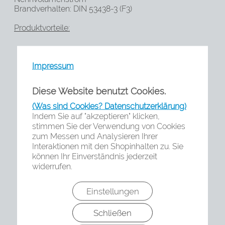
Brandverhalten: DIN 53438-3 (F3)
Produktvorteile:
Impressum
Glasfasermedien mit elastischer Faserstruktur
Diese Website benutzt Cookies.
Einfach in der Handhabung
(Was sind Cookies? Datenschutzerklärung)
Indem Sie auf "akzeptieren" klicken,
stimmen Sie der Verwendung von Cookies
Geeignet für begrenzte Platzverhältnisse
zum Messen und Analysieren Ihrer
Interaktionen mit den Shopinhalten zu. Sie
können Ihr Einverständnis jederzeit
Das Medium ist mit einem Staubbindemittel
widerrufen.
ausgerüstet
Einstellungen
Zur Abscheidung von trockenen Stäuben in
Schreinereien und
Schließen