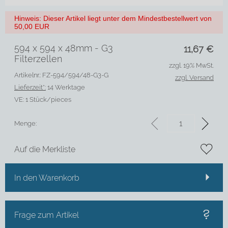
Hinweis: Dieser Artikel liegt unter dem Mindestbestellwert von
50,00 EUR
594 x 594 x 48mm - G3
11,67
€
Filterzellen
zzgl. 19% MwSt.
Artikelnr.: FZ-594/594/48-G3-G
zzgl. Versand
Lieferzeit*:
14 Werktage
VE:
1 Stück/pieces
Menge:
Auf die Merkliste
In den Warenkorb
Frage zum Artikel