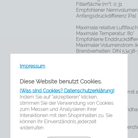
Filterfläche [m²]: 0,31
Empfohlener Nennvolumens
Anfangsdruckdifferenz [Pa]:
Maximale relative Luftfeuch
Maximale Temperatur: 80°
Empfohlene Enddruckdiffer
Maximaler Volumenstrom (k
Brandverhalten: DIN 53438-3
Produktvorteile:
Impressum
Diese Website benutzt Cookies.
(Was sind Cookies? Datenschutzerklärung)
Glasfasermedien mit e
Indem Sie auf "akzeptieren" klicken,
stimmen Sie der Verwendung von Cookies
zum Messen und Analysieren Ihrer
Einfach in der Handh
Interaktionen mit den Shopinhalten zu. Sie
können Ihr Einverständnis jederzeit
Geeignet für begrenzte
widerrufen.