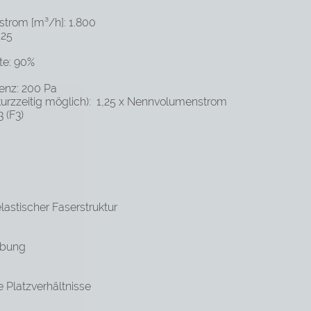
trom [m³/h]: 1.800
 25
te: 90%
enz: 200 Pa
urzzeitig möglich): 1,25 x Nennvolumenstrom
 (F3)
lastischer Faserstruktur
abung
 Platzverhältnisse