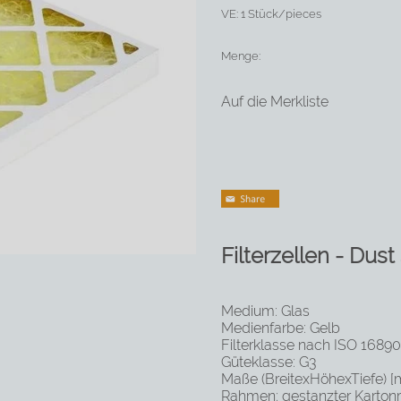
VE:
1 Stück/pieces
Menge:
Auf die Merkliste
Filterzellen - Dus
Medium: Glas
Medienfarbe: Gelb
Filterklasse nach ISO 1689
Güteklasse: G3
Maße (BreitexHöhexTiefe) [
Rahmen: gestanzter Karto