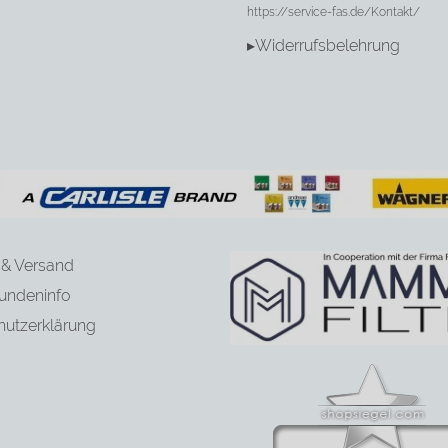
https://service-fas.de/Kontakt/
▸Widerrufsbelehrung
 & Versand
undeninfo
hutzerklärung