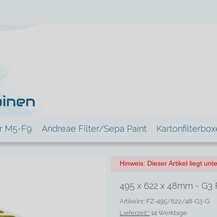
er M5-F9
Andreae Filter/Sepa Paint
Kartonfilterbo
Hinweis: Dieser Artikel liegt u
495 x 622 x 48mm - G3 F
Artikelnr.: FZ-495/622/48-G3-G
Lieferzeit*:
14 Werktage