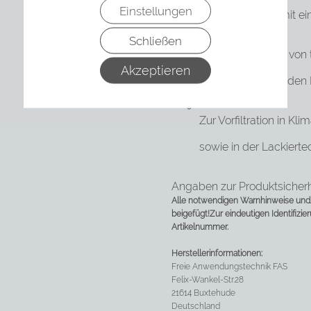
Einstellungen
Das Medium ist mit e
Schließen
Zur Abscheidung von 
Akzeptieren
metallverarbeitenden 
Zur Vorfiltration in K
sowie in der Lackierte
Angaben zur Produktsicherh
Alle notwendigen Warnhinweise und/
beigefügt!
Zur eindeutigen Identifizie
Artikelnummer.
Herstellerinformationen:
Freie Anwendungstechnik FAS
Felix-Wankel-Str.28
21614 Buxtehude
Deutschland