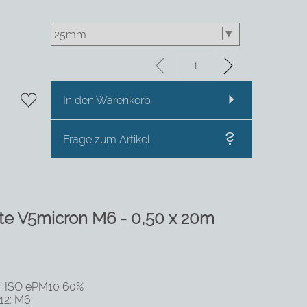
In den Warenkorb
Frage zum Artikel
tte V5micron M6 - 0,50 x 20m
0: ISO ePM10 60%
012: M6