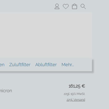
xen
Zuluftfilter
Abluftfilter
Mehr...
161,25
€
micron
zzgl. 19% MwSt.
zzgl. Versand