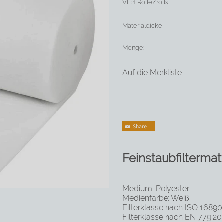
VE:
1 Rolle/rolls
Materialdicke
Menge:
Auf die Merkliste
Feinstaubfilterma
Medium: Polyester
Medienfarbe: Weiß
Filterklasse nach ISO 1689
Filterklasse nach EN 779:2