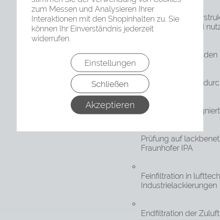
zum Messen und Analysieren Ihrer
Progressive Faserstruk
Interaktionen mit den Shopinhalten zu. Sie
hin verdichtet und nut
können Ihr Einverständnis jederzeit
widerrufen.
Thermisch gebunden
Einstellungen
Erhöhte Stabilität dur
Schließen
Akzeptieren
Zusätzlich imprägniert
Prüfung auf lackbene
Fraunhofer IPA
Feinfiltration in luftt
Industrielackierungen
Endfiltration der Zulu