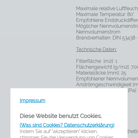
Maximale relative Luftfeuch
Maximale Temperatur: 80°
Empfohlene Enddruckdiffer
Möglicher Nennvolumenstrom
Nennvolumenstrom
Brandverhalten: DIN 53438 - 
Technische Daten:
Filterfläche [m2]: 1
Flächengewicht [g/m2]: 70
Materialdicke [mm]: 25
Empfohlener Nennvolumens
Anströmgeschwindigkeit [m
Anfangsdruckdifferenz [Pa]:
Impressum
Produktvorteile:
Diese Website benutzt Cookies.
(Was sind Cookies? Datenschutzerklärung)
Indem Sie auf "akzeptieren" klicken,
Bruchsichere syntheti
stimmen Sie der Verwendung von Cookies