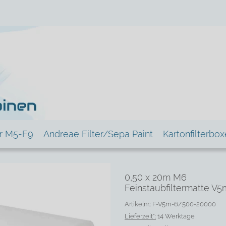
er M5-F9
Andreae Filter/Sepa Paint
Kartonfilterbo
0,50 x 20m M6
Feinstaubfiltermatte V5
Artikelnr.: F-V5m-6/500-20000
Lieferzeit*:
14 Werktage