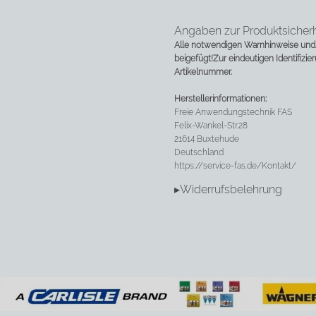
Angaben zur Produktsicherh
Alle notwendigen Warnhinweise und/
beigefügt!
Zur eindeutigen Identifizie
Artikelnummer.
Herstellerinformationen:
Freie Anwendungstechnik FAS
Felix-Wankel-Str.28
21614 Buxtehude
Deutschland
https://service-fas.de/Kontakt/
▸Widerrufsbelehrung