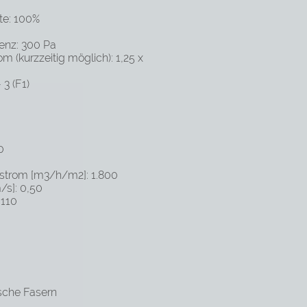
te: 100%
enz: 300 Pa
 (kurzzeitig möglich): 1,25 x
3 (F1)
0
trom [m3/h/m2]: 1.800
/s]: 0,50
 110
sche Fasern